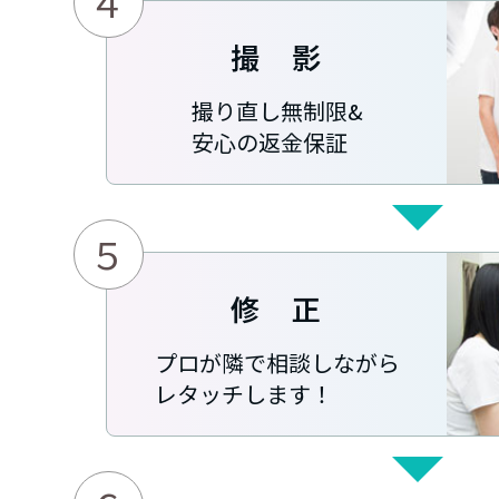
４
撮 影
撮り直し無制限&
安心の返金保証
５
修 正
プロが隣で相談しながら
レタッチします！