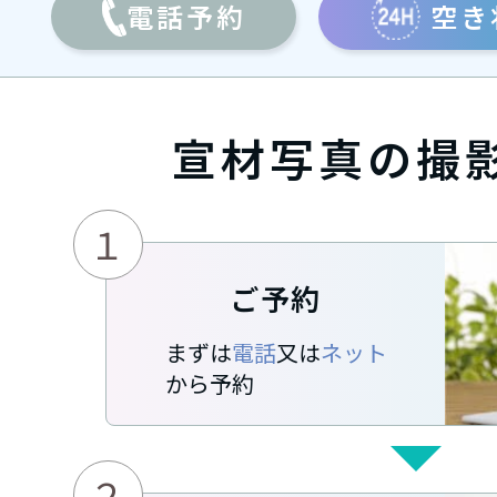
電話予約
空き
宣材写真の撮
１
ご予約
まずは
電話
又は
ネット
から予約
２