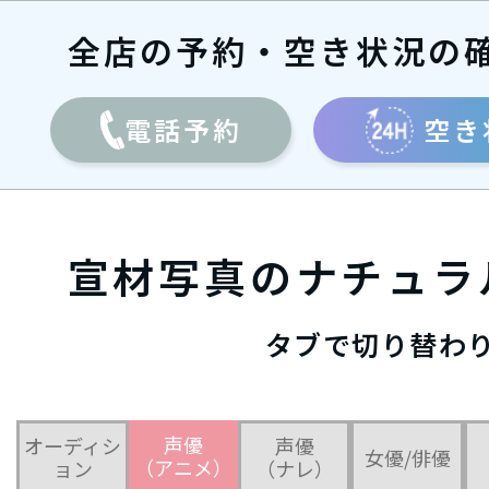
全店の予約・空き状況の
電話予約
空き
宣材写真のナチュラ
タブで切り替わ
声優
オーディシ
声優
女優/俳優
（アニメ）
ョン
（ナレ）