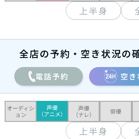
上半身
全店の予約・空き状況の
電話予約
空き
声優
オーディシ
声優
俳優
（アニメ）
ョン
（ナレ）
上半身