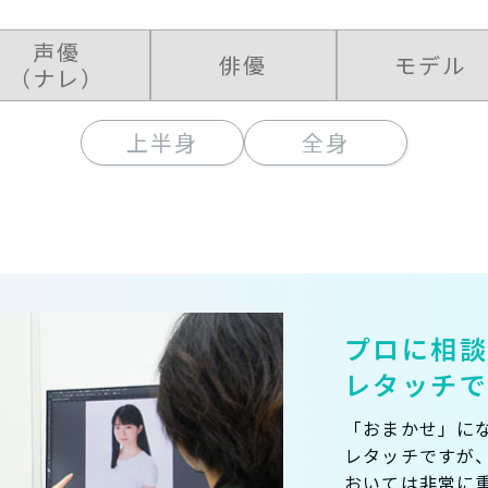
声優
俳優
モデル
（ナレ）
上半身
全身
プロに相
レタッチ
「おまかせ」に
レタッチですが
おいては非常に