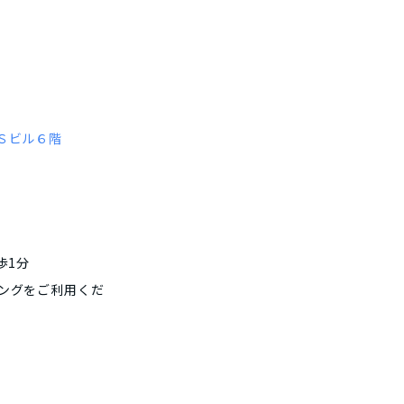
ＲＳビル６階
歩1分
ングをご利用くだ