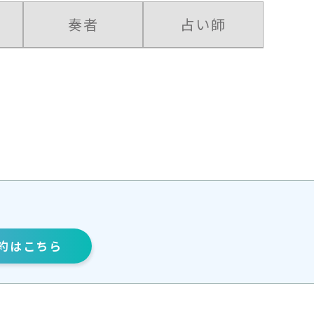
奏者
占い師
約
はこちら