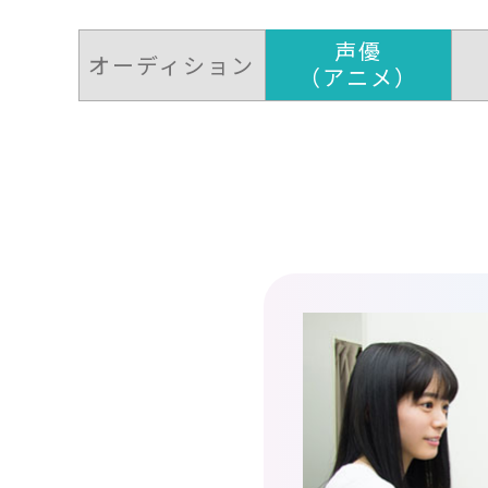
声優
オーディション
（アニメ）