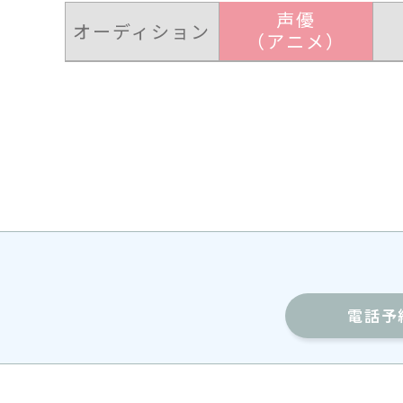
声優
オーディション
（アニメ）
電話予