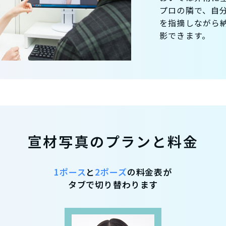
プロの隣で、自
を指摘しながら
影できます。
宣材写真のプランと料金
1ポース
と
2ポーズ
の料金表が
タブで切り替わります