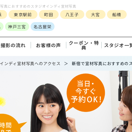
ン写真におすすめのスタジオインディ宣材写真
浜
東京駅前
町田
八王子
大宮
船橋
丸
神戸三宮
名古屋栄
クーポン・特
撮影の流れ
お客様の声
スタジオ一
典
インディ宣材写真へのアクセス
新宿で宣材写真におすすめの